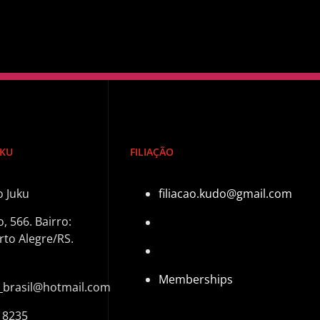
UKU
FILIAÇÃO
 Juku
filiacao.kudo@gmail.com
 566. Bairro:
rto Alegre/RS.
Memberships
_brasil@hotmail.com
 8235