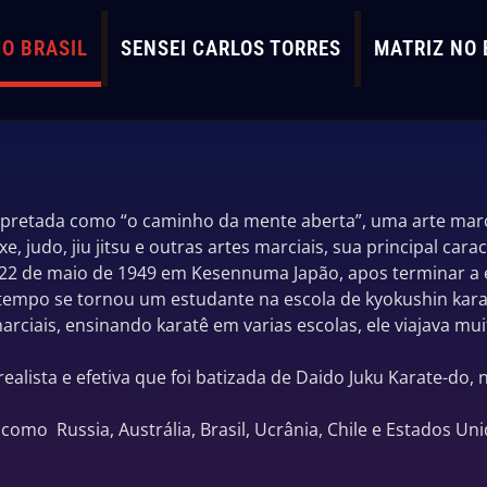
O BRASIL
SENSEI CARLOS TORRES
MATRIZ NO 
pretada como “o caminho da mente aberta”, uma arte marcia
, judo, jiu jitsu e outras artes marciais, sua principal cara
2 de maio de 1949 em Kesennuma Japão, apos terminar a es
 tempo se tornou um estudante na escola de kyokushin kara
ciais, ensinando karatê em varias escolas, ele viajava mui
lista e efetiva que foi batizada de Daido Juku Karate-do, 
como Russia, Austrália, Brasil, Ucrânia, Chile e Estados Uni